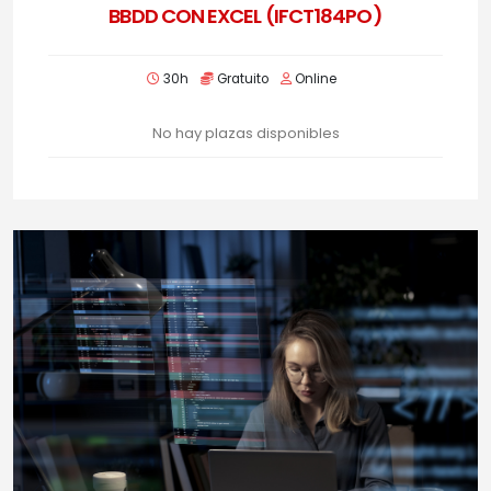
BBDD CON EXCEL (IFCT184PO)
30h
Gratuito
Online
No hay plazas disponibles