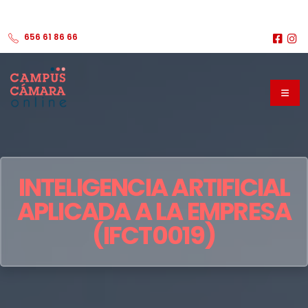
656 61 86 66
INTELIGENCIA ARTIFICIAL
APLICADA A LA EMPRESA
(IFCT0019)